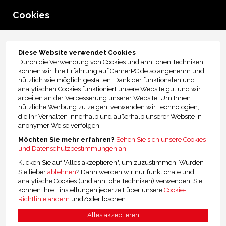
Cookies
menu
Über GamerPC.de
Diese Website verwendet Cookies
Durch die Verwendung von Cookies und ähnlichen Techniken,
Wir helfen dir gerne weiter! Wähle eines der Themen, wobei wir dir
können wir Ihre Erfahrung auf GamerPC.de so angenehm und
helfen können.
nützlich wie möglich gestalten. Dank der funktionalen und
analytischen Cookies funktioniert unsere Website gut und wir
arbeiten an der Verbesserung unserer Website. Um Ihnen
nützliche Werbung zu zeigen, verwenden wir Technologien,
die Ihr Verhalten innerhalb und außerhalb unserer Website in
anonymer Weise verfolgen.
Unsere Kontaktdaten
Status meiner Bestellung
Möchten Sie mehr erfahren?
Sehen Sie sich unsere Cookies
und Datenschutzbestimmungen an.
Klicken Sie auf "Alles akzeptieren", um zuzustimmen. Würden
Sie lieber
ablehnen
? Dann werden wir nur funktionale und
analytische Cookies (und ähnliche Techniken) verwenden. Sie
FAQ
Reparatur /
können Ihre Einstellungen jederzeit über unsere
Cookie-
Häufig gestellte Fragen
Probleme melden
Richtlinie ändern
und/oder löschen.
Alles akzeptieren