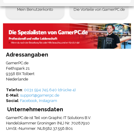
Mein Benutzerkonto
Die Vorteile von GamerPC.de
Adressangaben
GamerPC.de
Feithspark 21
9356 BX Tolbert
Niederlande
Telefon
:
0031 594 745 640 (drücke 4)
E-Mail
:
support@gamerpc.de
Social
:
Facebook
,
Instagram
Unternehmensdaten
GamerPC.de ist Teil von Graphic IT Solutions B.V.
Handelskammer Groningen (NL) Nr. 70287910
UmSt.-Nummer: NL8582.37.556.B01