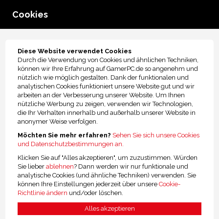
Cookies
menu
1
Notwendige Cookies
Diese Website verwendet Cookies
Durch die Verwendung von Cookies und ähnlichen Techniken,
Akzeptieren
können wir Ihre Erfahrung auf GamerPC.de so angenehm und
nützlich wie möglich gestalten. Dank der funktionalen und
Nicht akzeptieren
analytischen Cookies funktioniert unsere Website gut und wir
arbeiten an der Verbesserung unserer Website. Um Ihnen
nützliche Werbung zu zeigen, verwenden wir Technologien,
die Ihr Verhalten innerhalb und außerhalb unserer Website in
anonymer Weise verfolgen.
2
Leistungs-Cookies
Möchten Sie mehr erfahren?
Sehen Sie sich unsere Cookies
und Datenschutzbestimmungen an.
Klicken Sie auf "Alles akzeptieren", um zuzustimmen. Würden
Akzeptieren
Sie lieber
ablehnen
? Dann werden wir nur funktionale und
analytische Cookies (und ähnliche Techniken) verwenden. Sie
Nicht akzeptieren
können Ihre Einstellungen jederzeit über unsere
Cookie-
Richtlinie ändern
und/oder löschen.
Alles akzeptieren