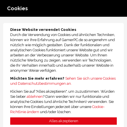
Cookies
menu
Sitemap
Diese Website verwendet Cookies
Durch die Verwendung von Cookies und ähnlichen Techniken,
können wir Ihre Erfahrung auf GamerPC.de so angenehm und
nützlich wie möglich gestalten. Dank der funktionalen und
Hauptmenü
analytischen Cookies funktioniert unsere Website gut und wir
Home
arbeiten an der Verbesserung unserer Website. Um Ihnen
Über GamerPC.de
nützliche Werbung zu zeigen, verwenden wir Technologien,
Häufig Gestellte Fragen
die Ihr Verhalten innerhalb und außerhalb unserer Website in
Kontakt
anonymer Weise verfolgen.
Möchten Sie mehr erfahren?
Sehen Sie sich unsere Cookies
Mobiles Menü
und Datenschutzbestimmungen an.
Home
Klicken Sie auf "Alles akzeptieren", um zuzustimmen. Würden
Kundendienst
Sie lieber
ablehnen
? Dann werden wir nur funktionale und
Über GamerPC.de
analytische Cookies (und ähnliche Techniken) verwenden. Sie
Kontakt
können Ihre Einstellungen jederzeit über unsere
Cookie-
Richtlinie ändern
und/oder löschen.
Informationen
Alles akzeptieren
Kundendienst