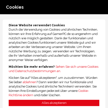
Cookies
menu
Filter
Diese Website verwendet Cookies
Gaming Headsets
Durch die Verwendung von Cookies und ähnlichen Techniken,
können wir Ihre Erfahrung auf GamerPC.de so angenehm und
nützlich wie möglich gestalten. Dank der funktionalen und
analytischen Cookies funktioniert unsere Website gut und wir
arbeiten an der Verbesserung unserer Website. Um Ihnen
nützliche Werbung zu zeigen, verwenden wir Technologien,
die Ihr Verhalten innerhalb und außerhalb unserer Website in
anonymer Weise verfolgen.
Gaming Headsets
Möchten Sie mehr erfahren?
Sehen Sie sich unsere Cookies
Bei GamerPC.de kannst du die besten Gaming Headsets für deinen
und Datenschutzbestimmungen an.
Gaming PC kaufen. Erlebe deine Spiele auf die bestmögliche Art und
Klicken Sie auf "Alles akzeptieren", um zuzustimmen. Würden
Weise mit einem Gaming Headset. Zum einem haben unsere Headsets
Sie lieber
ablehnen
? Dann werden wir nur funktionale und
einen optimalen Klang und zum anderen kannst du sicher sein, dass
analytische Cookies (und ähnliche Techniken) verwenden. Sie
deine Nachbarn oder Mitbewohner nicht durch dein Gaming Erlebnis
können Ihre Einstellungen jederzeit über unsere
Cookie-
gestört werden. Mit einem Gaming Headset musst du dich nicht mehr
Richtlinie ändern
und/oder löschen.
mit Umgebungsgeräuschen herumschlagen und kannst dich komplett
auf das Spiel konzentrieren.
Alles akzeptieren